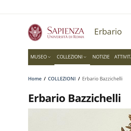
Slim to
Salta al contenuto principale
Skip to footer content
Erbario
MUSEO
COLLEZIONI
NOTIZIE
ATTIVIT
Briciole di pane
Home
/
COLLEZIONI
/
Erbario Bazzichelli
Erbario Bazzichelli