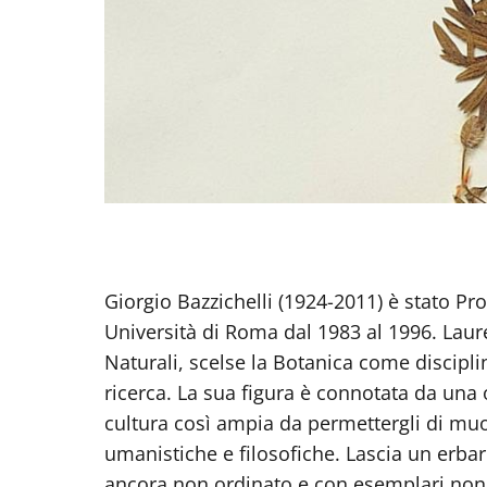
Giorgio Bazzichelli (1924-2011) è stato Pr
Università di Roma dal 1983 al 1996. Laur
Naturali, scelse la Botanica come disciplin
ricerca. La sua figura è connotata da una o
cultura così ampia da permettergli di muov
umanistiche e filosofiche. Lascia un erbari
ancora non ordinato e con esemplari non 