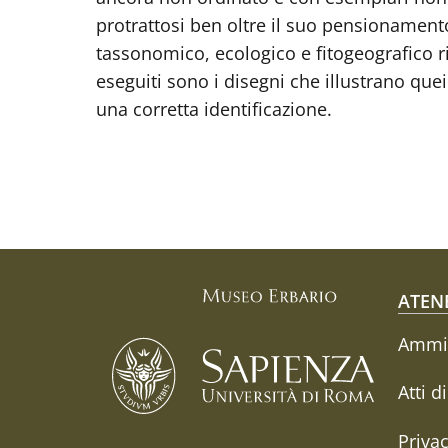
protrattosi ben oltre il suo pensionamento
tassonomico, ecologico e fitogeografico ri
eseguiti sono i disegni che illustrano quei c
una corretta identificazione.
Fo
ATEN
Ammin
Atti d
Priva