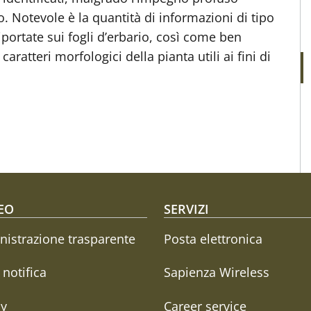
. Notevole è la quantità di informazioni di tipo
portate sui fogli d’erbario, così come ben
aratteri morfologici della pianta utili ai fini di
oter menu
EO
SERVIZI
istrazione trasparente
Posta elettronica
i notifica
Sapienza Wireless
cy
Career service