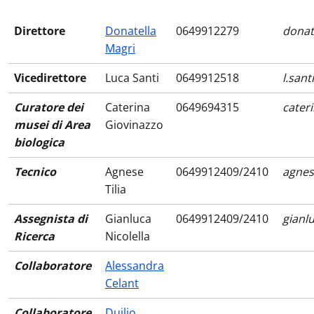
Direttore
Donatella
0649912279
donat
Magri
Vicedirettore
Luca Santi
0649912518
l.san
Curatore dei
Caterina
0649694315
cater
musei di Area
Giovinazzo
biologica
Tecnico
Agnese
0649912409/2410
agnes
Tilia
Assegnista di
Gianluca
0649912409/2410
gianl
Ricerca
Nicolella
Collaboratore
Alessandra
Celant
Collaboratore
Duilio