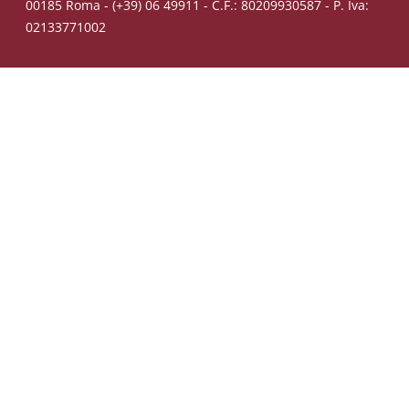
00185 Roma - (+39) 06 49911 - C.F.: 80209930587 - P. Iva:
02133771002