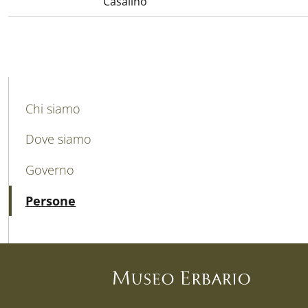
Casalino
MAIN NAVIGATION
Chi siamo
Dove siamo
Governo
Attivo
Persone